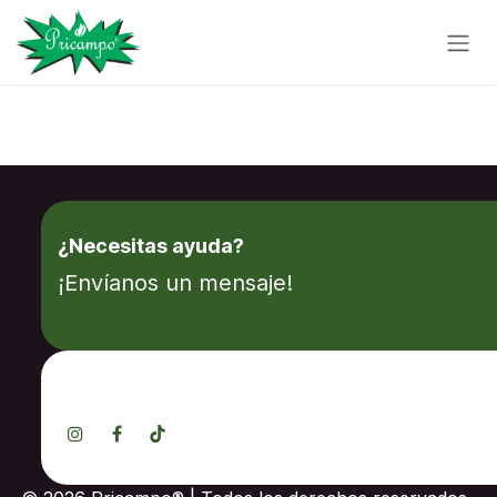
Ir al contenido
¿Necesitas ayuda?
¡Envíanos un mensaje!
¡Síguenos en redes sociales!