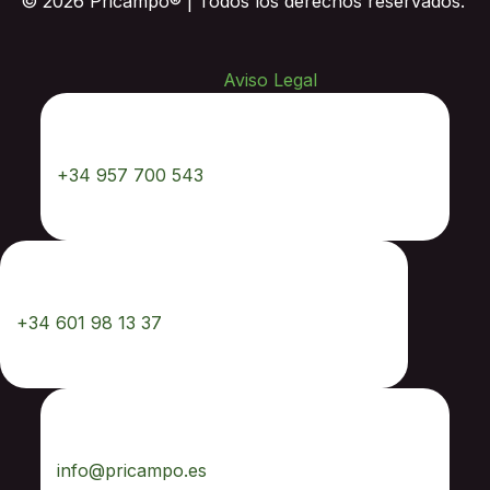
© 2026 Pricampo® | Todos los derechos reservados.
Aviso Legal
✆
Llámanos
+34 957 700 543
📲
WhatsApp
+34 601 98 13 37
✉
Email
info@pricampo.es